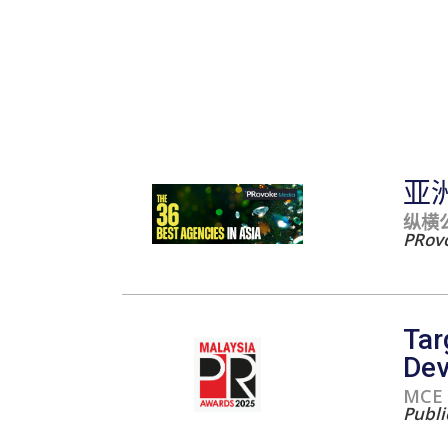
亚
纵横
PRov
Tar
Dev
MCE 
Publi