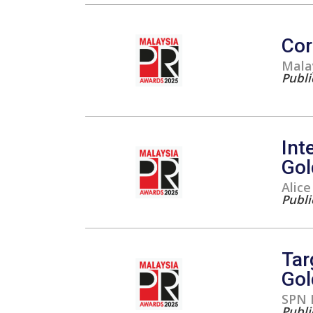
Cor
Malay
Publi
Int
Gol
Alice
Publi
Tar
Gol
SPN 
Publi