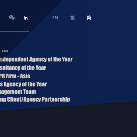
EN
繁
简