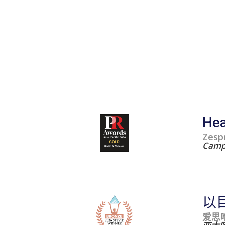
Hea
Zespr
Campa
以
爱思