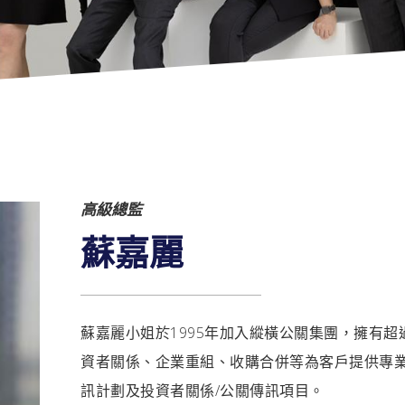
高級總監
蘇嘉麗
蘇嘉麗小姐於1995年加入縱橫公關集團，擁有超
資者關係、企業重組、收購合併等為客戶提供專業
訊計劃及投資者關係/公關傳訊項目。