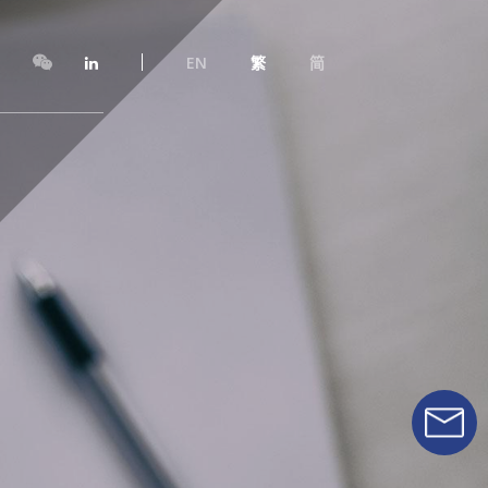
EN
繁
简