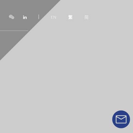
EN
繁
简